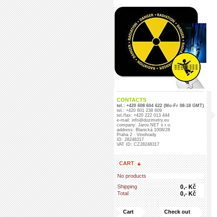
CONTACTS
tel.: +420 608 604 622 (Mo-Fr 08-18 GMT)
tel.: +420 601 238 609
tel./fax: +420 222 013 444
e-mail: info@dozimetry.eu
company: Jarov.NET s.r.o.
address: Blanická 1008/28
Praha 2 - Vinohrady
ID: 28248317
VAT ID: CZ28248317
CART
No products
Shipping
0,- Kč
Total
0,- Kč
Cart
Check out