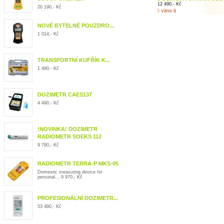
12 490,- Kč
20 190,- Kč
view it
NOVÉ BYTELNÉ POUZDRO...
1 014,- Kč
TRANSPORTNÍ KUFŘÍK K...
1 490,- Kč
DOZIMETR CAES137
4 490,- Kč
!NOVINKA! DOZIMETR
RADIOMETR SOEKS 112
9 790,- Kč
RADIOMETR TERRA-P MKS-05
Domestic measuring device for
personal...
9 970,- Kč
PROFESIONÁLNÍ DOZIMETR...
53 490,- Kč