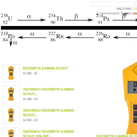
WELCOME,
LO
YOUR ACCOUNT
CART:
(E
DOZIMETR GAMMA-SCOUT
12 490,- Kč
!NOVINKA! DOZIMETR GAMMA-
SCOUT...
14 390,- Kč
!NOVINKA! DOZIMETR GAMMA-
SCOUT...
14 490,- Kč
!NOVINKA! DOZIMETR GAMMA-
SCOUT ONLINE...
DOZIMETR GAMMA-SCO