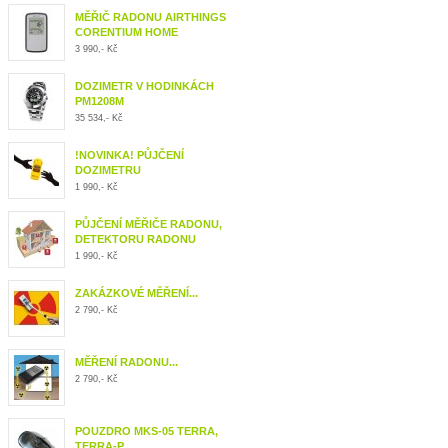
MĚŘIČ RADONU AIRTHINGS
CORENTIUM HOME
3 990,- Kč
DOZIMETR V HODINKÁCH
PM1208M
35 534,- Kč
!NOVINKA! PŮJČENÍ
DOZIMETRU
1 990,- Kč
PŮJČENÍ MĚŘIČE RADONU,
DETEKTORU RADONU
1 990,- Kč
ZAKÁZKOVÉ MĚŘENÍ...
2 790,- Kč
MĚŘENÍ RADONU...
2 790,- Kč
POUZDRO MKS-05 TERRA,
TERRA-P