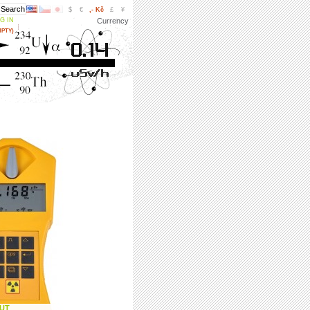
$
€
,- Kč
£
¥
G IN
Currency
MPTY)
UT