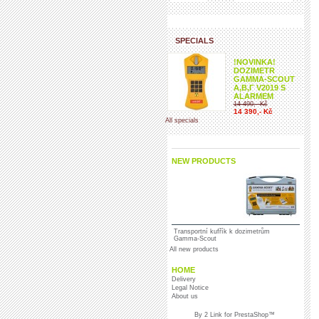
SPECIALS
!NOVINKA!
DOZIMETR
GAMMA-SCOUT
Α,Β,Γ V2019 S
ALARMEM
14 490,- Kč
14 390,- Kč
All specials
NEW PRODUCTS
Transportní kufřík k dozimetrům
Gamma-Scout
All new products
HOME
Delivery
Legal Notice
About us
By
2 Link for
PrestaShop
™