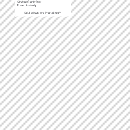
Obchodní podmínky
O nás, kontakty
Od
2 odkazy pro
PrestaShop
™