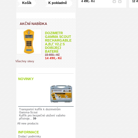
4 490,- Kč
12 4
Košík
K pokladně
AKČNÍ NABÍDKA
DOZIMETR
GAMMA SCOUT
RECHARGABLE
Α,Β,Γ V2.2 S
DOBÍJECÍ
BATERIÍ
15 690,- Kč
14 490,- Kč
Všechny slevy
NOVINKY
Transportní kufřík k dozimetrům
Gamma-Scout
Kufřík pro bezpečné uložení vašeho
přístroje...
All new products
INFORMACE
Dodací podmínky