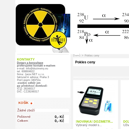
Domů
>
Pokles ceny
KONTAKTY
Pokles ceny
Dotazy a konzultace
preferujeme kontakt e-mailem
e-mail: info@dozimetry.eu
tel. 608604622
firma: Jarov.NET s.r.o.
fakturační adresa: Praha 3
Pod Lipami 340/52a
-osobní odběr jen
po předchozí domluvě-
IČO: 28248317
DIČ: CZ28248317
KOŠÍK
Žádné zboží
Poštovné
0,- Kč
Celkem
0,- Kč
!NOVINKA! DOZIMETR...
DOZ
Vybraný model s...
Uživ