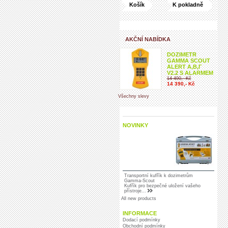
Košík
K pokladně
AKČNÍ NABÍDKA
DOZIMETR
GAMMA SCOUT
ALERT Α,Β,Γ
V2.2 S ALARMEM
14 490,- Kč
14 390,- Kč
Všechny slevy
NOVINKY
Transportní kufřík k dozimetrům
Gamma-Scout
Kufřík pro bezpečné uložení vašeho
přístroje...
All new products
INFORMACE
Dodací podmínky
Obchodní podmínky