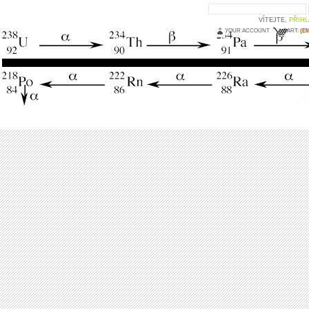
VÍTEJTE,
PŘIHL
YOUR ACCOUNT
CART:
(E