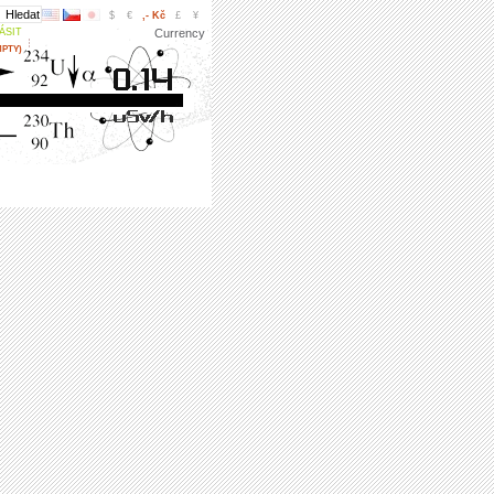
$
€
,- Kč
£
¥
ÁSIT
Currency
MPTY)