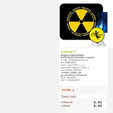
KONTAKTY
Dotazy a konzultace
preferujeme kontakt e-mailem
e-mail: info@dozimetry.eu
tel. 608604622
firma: Jarov.NET s.r.o.
fakturační adresa: Praha 3
Pod Lipami 340/52a
-osobní odběr jen
po předchozí domluvě-
IČO: 28248317
DIČ: CZ28248317
KOŠÍK
Žádné zboží
Poštovné
0,- Kč
Celkem
0,- Kč