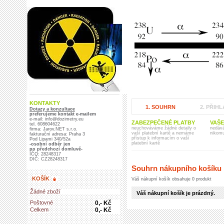
KONTAKTY
1. SOUHRN
2. PŘIHL
Dotazy a konzultace
preferujeme kontakt e-mailem
e-mail: info@dozimetry.eu
ZABEZPEČENÉ PLATBY
VAŠE
tel. 608604622
neuchováváme žádné detaily o
nedáv
firma: Jarov.NET s.r.o.
vaší platební kartě a nemáme
nikom
fakturační adresa: Praha 3
přístup k informacím o vaší
Pod Lipami 340/52a
platební kartě
-osobní odběr jen
po předchozí domluvě-
IČO: 28248317
DIČ: CZ28248317
Souhrn nákupního košíku
KOŠÍK
Váš nákupní košík obsahuje 0 produkt
Žádné zboží
Váš nákupní košík je prázdný.
Poštovné
0,- Kč
Celkem
0,- Kč