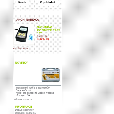
Košík
K pokladně
AKČNÍ NABÍDKA
!NOVINKA!
DOZIMETR CAES
137
5 490,- Kč
4 490,- Kč
Všechny slevy
NOVINKY
Transportní kufřík k dozimetrům
Gamma-Scout
Kufřík pro bezpečné uložení vašeho
přístroje...
All new products
INFORMACE
Dodací podmínky
Obchodní podmínky