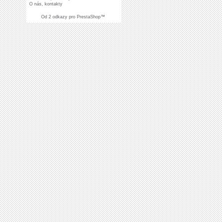
O nás, kontakty
Od
2 odkazy pro
PrestaShop
™